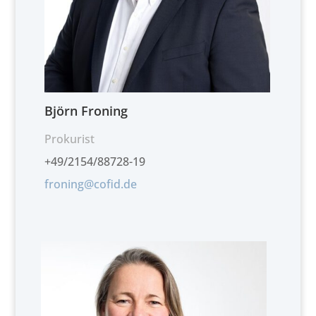
Björn Froning
Prokurist
+49/2154/88728-19
froning@cofid.de