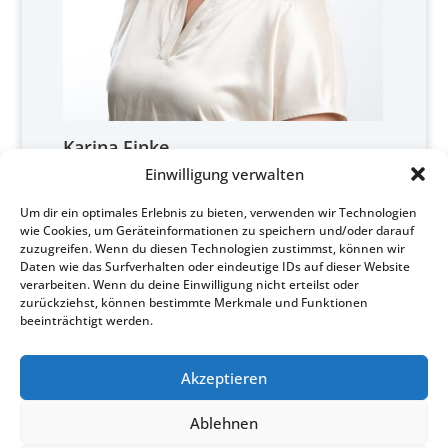
Karina Finke
Einwilligung verwalten
+49/172/8245600
Um dir ein optimales Erlebnis zu bieten, verwenden wir Technologien
finke@cofid.de
wie Cookies, um Geräteinformationen zu speichern und/oder darauf
zuzugreifen. Wenn du diesen Technologien zustimmst, können wir
Daten wie das Surfverhalten oder eindeutige IDs auf dieser Website
verarbeiten. Wenn du deine Einwilligung nicht erteilst oder
zurückziehst, können bestimmte Merkmale und Funktionen
beeinträchtigt werden.
@
0049 (0) 2154 / 8 87 28-0
Akzeptieren
mail@cofid.de
Ablehnen