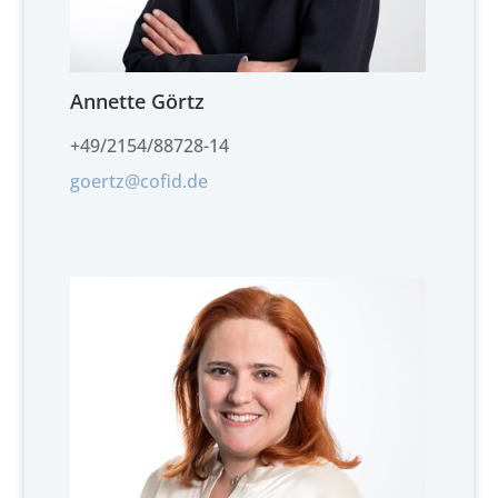
Annette Görtz
+49/2154/88728-14
goertz@cofid.de